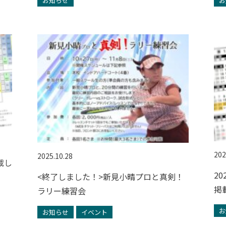
お知らせ
お
202
2025.10.28
載し
2
<終了しました！>新見小晴プロと真剣！
掲
ラリー練習会
お
お知らせ
イベント