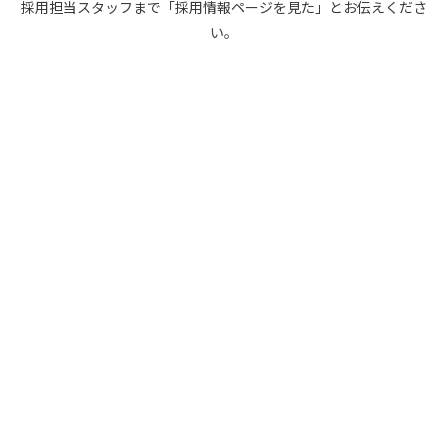
採用担当スタッフまで「採用情報ページを見た」とお伝えくださ
い。
CONTACT
086-243-1252
受付時間
月～金 9:25～14:30 / 15:45～21:30
土曜日 8:45～21:30
日曜日 8:45～19:00
お問い合わせフォーム