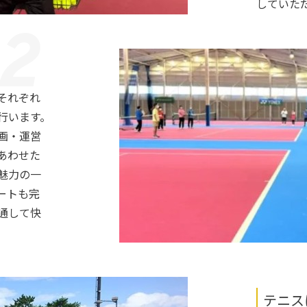
していた
それぞれ
行います。
画・運営
あわせた
魅力の一
ートも完
通して快
テニス