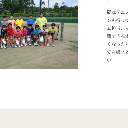
硬式テニ
ンも行っ
ム担当、
躍できる
くなった
安を感じ
い。