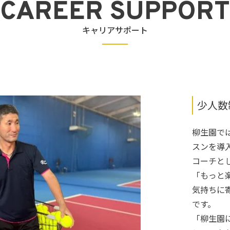
CAREER SUPPORT
キャリアサポート
少人数
柳生園で
スンを導
コーチと
「もっと
気持ちに
です。
「柳生園