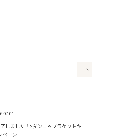
6.07.01
2026.07.01
終了しました！>ダンロップラケットキ
<終了しました
ンペーン
ジナルハーフパ