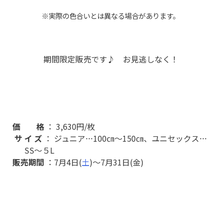
※実際の色合いとは異なる場合があります。
期間限定販売です♪ お見逃しなく！
価 格
： 3,630円/枚
サ イ ズ
： ジュニア…100㎝～150㎝、ユニセックス…
SS～５L
販売期間
：7月4日(
土
)～7月31日(金)