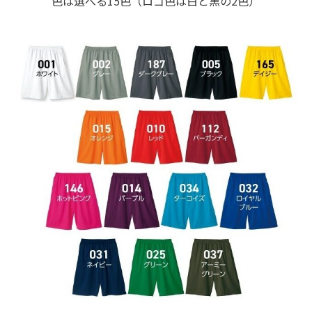
色は選べる15色（ロゴ色は白と黒の2色）