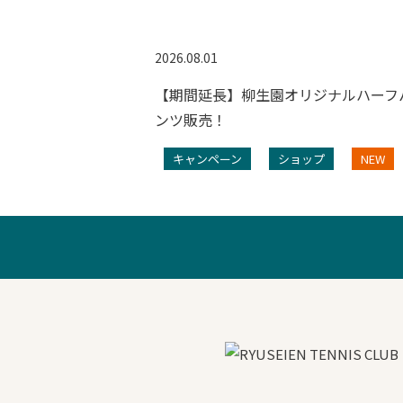
2026.08.01
ンペーン
【期間延長】柳生園オリジナルハーフ
ンツ販売！
プ
NEW
キャンペーン
ショップ
NEW