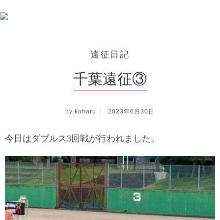
Skip to content
Sea
遠征日記
千葉遠征③
by
koharu
|
2023年6月30日
今日はダブルス3回戦が行われました。