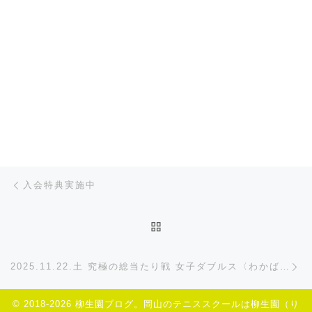
遠征日記
植田(雄)コーチ
(373)
柳生群便り
大会イベント情報
プレイヤーズ通信
ショップ情報
インプレッション
インスタグラムから
Post navigation
Previous post
入会特典実施中
BACK TO POST LIST
Ne
2025.11.22.土 究極の総当たり戦 女子ダブルス〈わかば〉
© 2018-2026
柳生園ブログ。岡山のテニススクールは柳生園（り