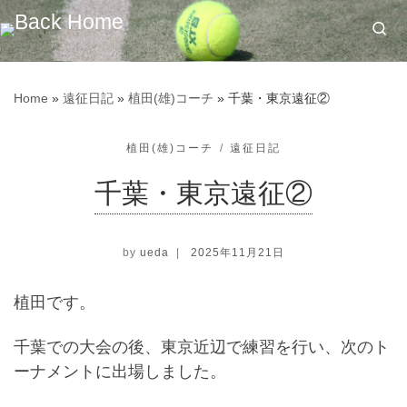
Skip to content
Se
Home
»
遠征日記
»
植田(雄)コーチ
»
千葉・東京遠征②
植田(雄)コーチ
遠征日記
千葉・東京遠征②
by
ueda
|
2025年11月21日
植田です。
千葉での大会の後、東京近辺で練習を行い、次のト
ーナメントに出場しました。