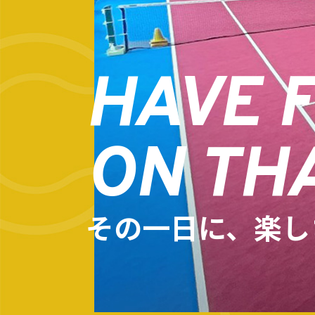
HAVE 
ON TH
その一日に、楽し