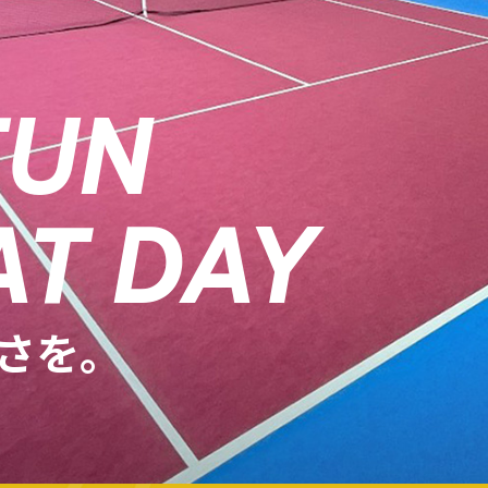
FUN
AT DAY
さを。