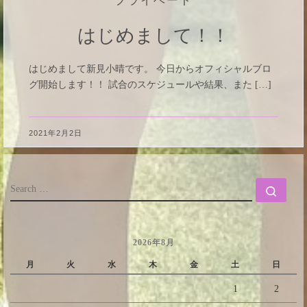
プライベート
はじめまして！！
はじめまして新見小晴です。 今日からオフィシャルブロ
グ開始します！！ 試合のスケジュールや結果、また […]
2021年2月2日
SEARCH
Sear
2026年8月
月
火
水
木
金
土
日
1
2