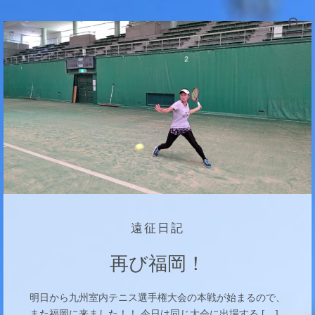
Skip to content
Sea
遠征日記
再び福岡！
明日から九州室内テニス選手権大会の本戦が始まるので、
また福岡に来ました！！ 今日は同じ大会に出場する […]