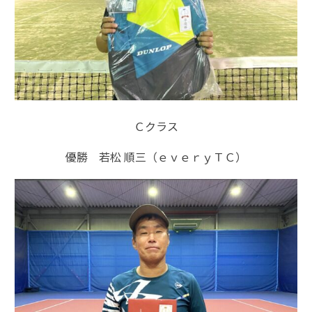
Ｃクラス
優勝 若松 順三（ｅｖｅｒｙＴＣ）