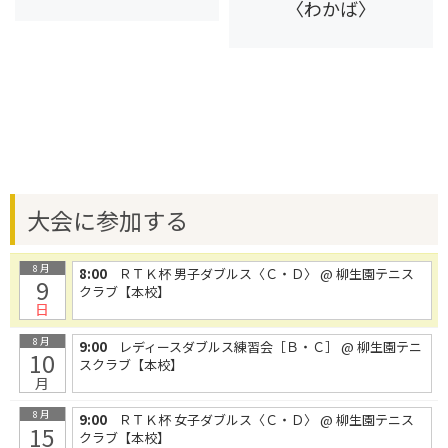
〈わかば〉
大会に参加する
8月
8:00
ＲＴＫ杯 男子ダブルス〈Ｃ・Ｄ〉
@ 柳生園テニス
9
クラブ【本校】
日
8月
9:00
レディースダブルス練習会［Ｂ・Ｃ］
@ 柳生園テニ
10
スクラブ【本校】
月
8月
9:00
ＲＴＫ杯 女子ダブルス〈Ｃ・Ｄ〉
@ 柳生園テニス
15
クラブ【本校】