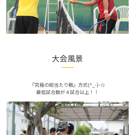
大会風景
『究極の総当たり戦』方式(^_-)-☆
最低試合数が４試合以上！！