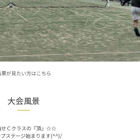
結果が見たい方はこちら
大会風景
指せＣクラスの『頂』☆☆
プステージ始まります(^^)/