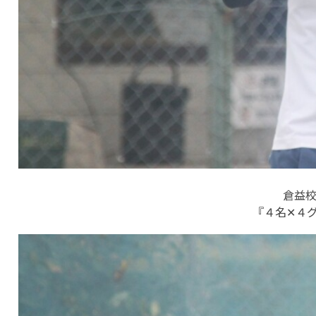
倉益校
『４名✕４