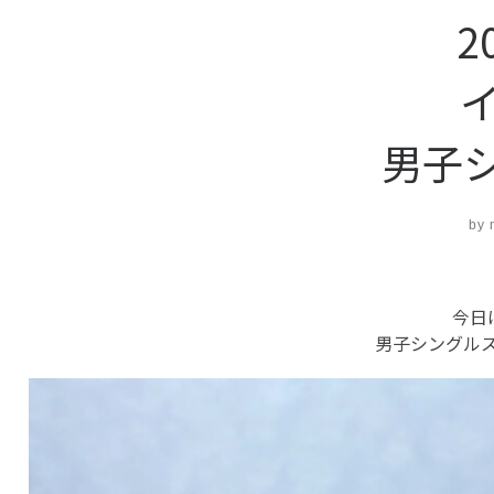
2
イ
男子
by
今日
男子シングル