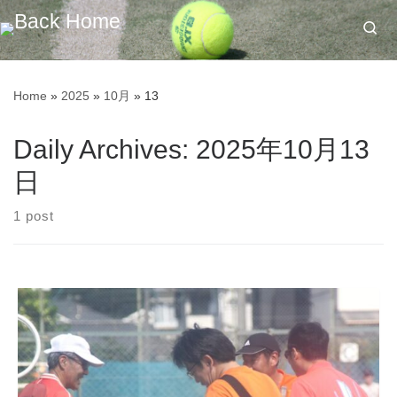
Skip to content
Se
Home
»
2025
»
10月
»
13
Daily Archives:
2025年10月13
日
1 post