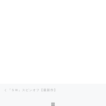
柳生園イベント
キャンプ
(30)
同好会
遠征日記
植田(雄)コーチ
(373)
柳生群便り
大会イベント情報
プレイヤーズ通信
ショップ情報
インプレッション
インスタグラムから
Post navigation
Previous post
『ＳＷ』スピンオフ【最新作】
BACK TO POST LIST